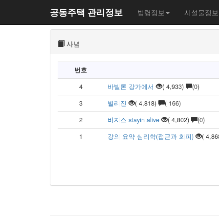
공동주택 관리정보
법령정보
시설물정보
사념
번호
4
바빌론 강가에서
( 4,933)
(0)
3
빌리진
( 4,818)
( 166)
2
비지스 stayin alive
( 4,802)
(0)
1
강의 요약 심리학(접근과 회피)
( 4,8