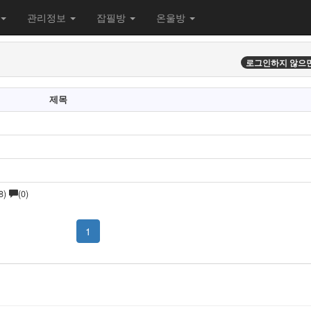
관리정보
잡필방
온울방
로그인하지 않으면
제목
68)
(0)
1