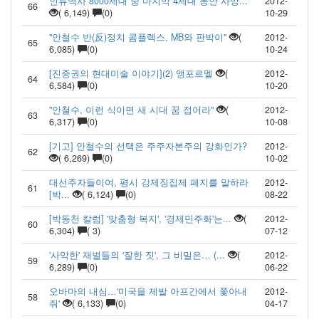
인류역사 8000세대 중 마지막 4세대 동안 사망...
2012-
66
( 6,149)
(0)
10-29
"안철수 반(反)정치 콤플렉스, MB와 판박이"
(
2012-
65
6,085)
(0)
10-24
[진중권의 현대미술 이야기](2) 앵포르멜
(
2012-
64
6,584)
(0)
10-20
"안철수, 이런 식이면 새 시대 꿈 접어라"
(
2012-
63
6,317)
(0)
10-08
[기고] 안철수의 선택은 주주자본주의 강화인가?
2012-
62
( 6,269)
(0)
10-02
대선주자들이여, 평시 강제징집제 폐지를 말하라
2012-
61
[박...
( 6,124)
(0)
08-22
[박동천 칼럼] '맞춤형 복지', '경제민주화'는...
(
2012-
60
6,304)
( 3)
07-12
'사악한' 재벌들의 '잘한 짓', 그 비밀은… (...
(
2012-
59
6,289)
(0)
06-22
오바마의 내심…'미국을 제발 아프간에서 쫓아내
2012-
58
줘'
( 6,133)
(0)
04-17