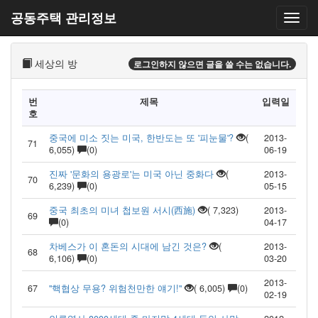
공동주택 관리정보
세상의 방
로그인하지 않으면 글을 쓸 수는 없습니다.
번
제목
입력일
호
중국에 미소 짓는 미국, 한반도는 또 '피눈물'?
(
2013-
71
6,055)
(0)
06-19
진짜 '문화의 용광로'는 미국 아닌 중화다
(
2013-
70
6,239)
(0)
05-15
중국 최초의 미녀 첩보원 서시(西施)
( 7,323)
2013-
69
(0)
04-17
차베스가 이 혼돈의 시대에 남긴 것은?
(
2013-
68
6,106)
(0)
03-20
2013-
67
"핵협상 무용? 위험천만한 얘기!"
( 6,005)
(0)
02-19