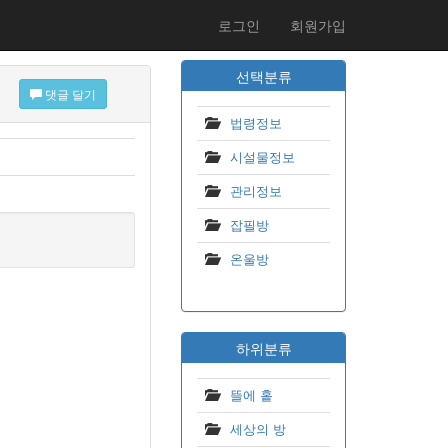
로그인
회원가입
선택분류
댓글 달기
법령정보
시설물정보
관리정보
잡필방
온울방
하위분류
뜰에 홑
세상의 방