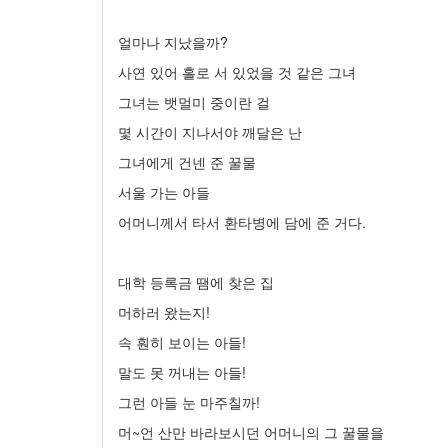
얼마나 지났을까?
사연 있어 홀로 서 있었을 것 같은 그녀
그녀는 뱃멀미 중이란 걸
몇 시간이 지나서야 깨달은 난
그녀에게 건넨 준 꿀물
서울 가는 아들
어머니께서 타서 환타병에 담에 준 거다.
대학 등록금 땜에 찾은 집
머하러 왔는지!
속 훤히 보이는 아들!
말도 못 꺼내는 아들!
그런 아들 눈 마주칠까!
머~언 산만 바라보시던 어머니의 그 꿀물을