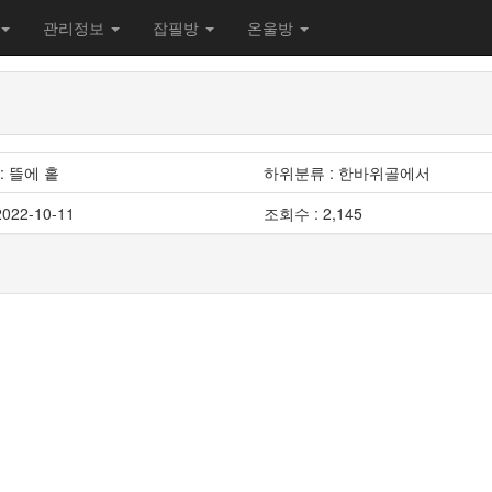
관리정보
잡필방
온울방
: 뜰에 홑
하위분류 : 한바위골에서
022-10-11
조회수 : 2,145