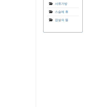
서류가방
스슬에 휴
잡설의 뜰