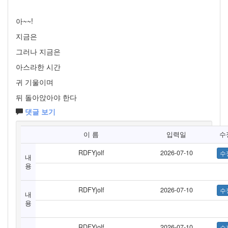
아~~!
지금은
그러나 지금은
아스라한 시간
귀 기울이며
뒤 돌아앉아야 한다
댓글 보기
이 름
입력일
수
RDFYjolf
2026-07-10
내
용
RDFYjolf
2026-07-10
내
용
RDFYjolf
2026-07-10