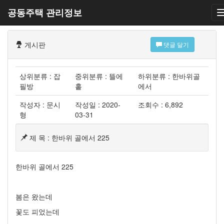
공동주택 관리정보
게시판
댓글 달기
상위분류 : 잡
중위분류 : 뜰에
하위분류 : 한바위골
필방
홑
에서
작성자 : 문시
작성일 : 2020-
조회수 : 6,892
형
03-31
제 목 : 한바위 골에서 225
한바위 골에서 225
봄은 왔는데
꽃도 피었는데