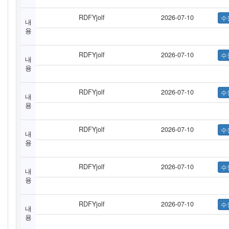
RDFYjolf
2026-07-10
내
용
RDFYjolf
2026-07-10
내
용
RDFYjolf
2026-07-10
내
용
RDFYjolf
2026-07-10
내
용
RDFYjolf
2026-07-10
내
용
RDFYjolf
2026-07-10
내
용