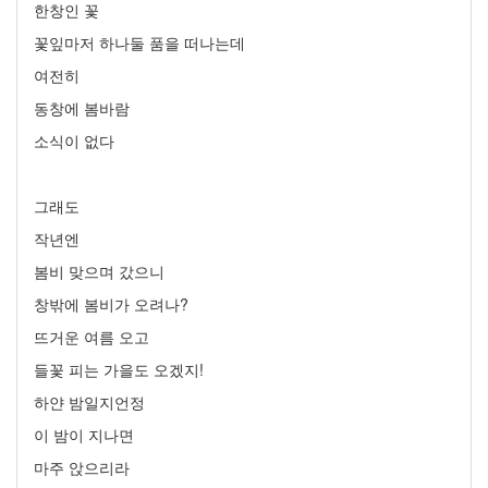
한창인 꽃
꽃잎마저 하나둘 품을 떠나는데
여전히
동창에 봄바람
소식이 없다
그래도
작년엔
봄비 맞으며 갔으니
창밖에 봄비가 오려나?
뜨거운 여름 오고
들꽃 피는 가을도 오겠지!
하얀 밤일지언정
이 밤이 지나면
마주 앉으리라