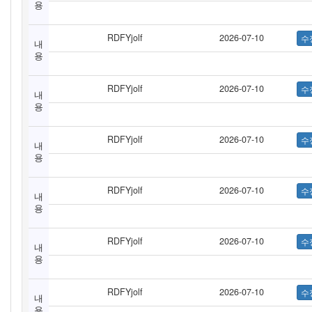
용
RDFYjolf
2026-07-10
내
용
RDFYjolf
2026-07-10
내
용
RDFYjolf
2026-07-10
내
용
RDFYjolf
2026-07-10
내
용
RDFYjolf
2026-07-10
내
용
RDFYjolf
2026-07-10
내
용