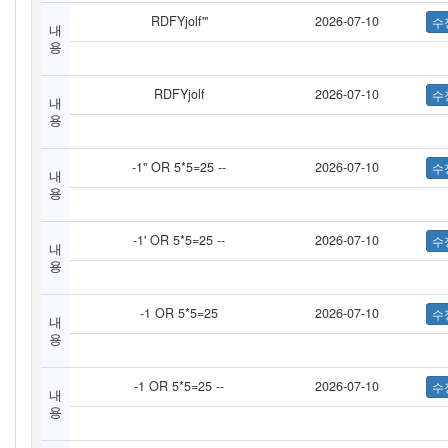
RDFYjolf'"
2026-07-10
내
용
RDFYjolf
2026-07-10
내
용
-1" OR 5*5=25 --
2026-07-10
내
용
-1' OR 5*5=25 --
2026-07-10
내
용
-1 OR 5*5=25
2026-07-10
내
용
-1 OR 5*5=25 --
2026-07-10
내
용