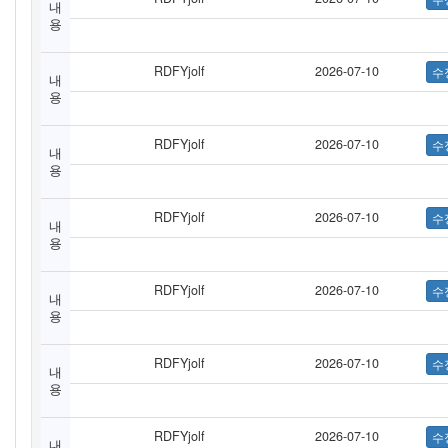
내
용
RDFYjolf
2026-07-10
내
용
RDFYjolf
2026-07-10
내
용
RDFYjolf
2026-07-10
내
용
RDFYjolf
2026-07-10
내
용
RDFYjolf
2026-07-10
내
용
RDFYjolf
2026-07-10
내