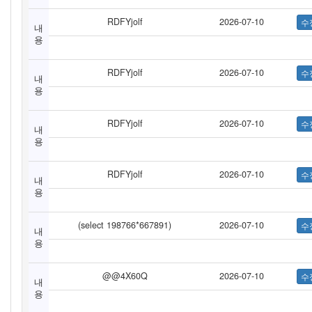
RDFYjolf
2026-07-10
내
용
RDFYjolf
2026-07-10
내
용
RDFYjolf
2026-07-10
내
용
RDFYjolf
2026-07-10
내
용
(select 198766*667891)
2026-07-10
내
용
@@4X60Q
2026-07-10
내
용