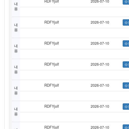
RDFYjolf
2026-07-10
내
용
RDFYjolf
2026-07-10
내
용
RDFYjolf
2026-07-10
내
용
RDFYjolf
2026-07-10
내
용
RDFYjolf
2026-07-10
내
용
RDFYjolf
2026-07-10
내
용
RDFYjolf
2026-07-10