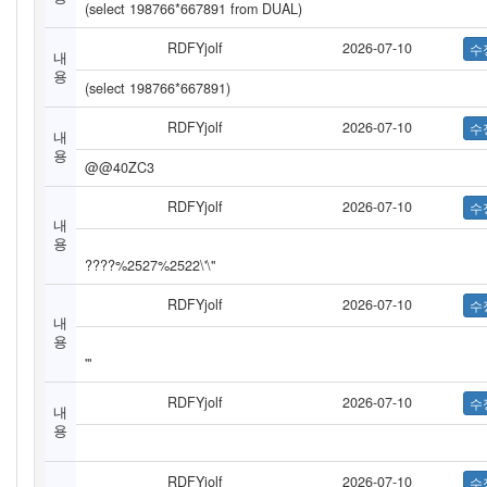
(select 198766*667891 from DUAL)
RDFYjolf
2026-07-10
내
용
(select 198766*667891)
RDFYjolf
2026-07-10
내
용
@@40ZC3
RDFYjolf
2026-07-10
내
용
????%2527%2522\'\"
RDFYjolf
2026-07-10
내
용
'"
RDFYjolf
2026-07-10
내
용
RDFYjolf
2026-07-10