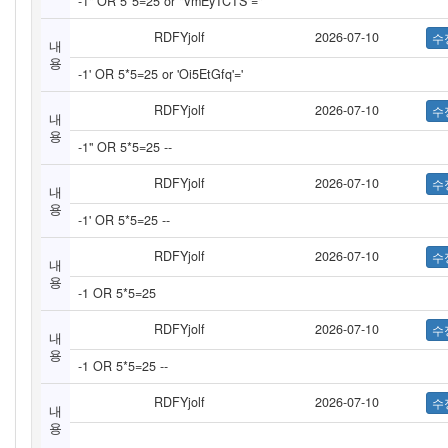
-1" OR 5*5=25 or "VmEyTCTS"="
RDFYjolf
2026-07-10
내
용
-1' OR 5*5=25 or 'Oi5EtGfq'='
RDFYjolf
2026-07-10
내
용
-1" OR 5*5=25 --
RDFYjolf
2026-07-10
내
용
-1' OR 5*5=25 --
RDFYjolf
2026-07-10
내
용
-1 OR 5*5=25
RDFYjolf
2026-07-10
내
용
-1 OR 5*5=25 --
RDFYjolf
2026-07-10
내
용