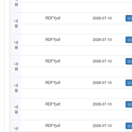
용
RDFYjolf
2026-07-10
내
용
RDFYjolf
2026-07-10
내
용
RDFYjolf
2026-07-10
내
용
RDFYjolf
2026-07-10
내
용
RDFYjolf
2026-07-10
내
용
RDFYjolf
2026-07-10
내