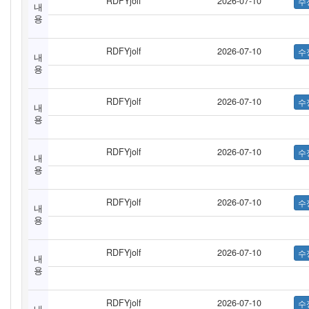
RDFYjolf
2026-07-10
내
용
RDFYjolf
2026-07-10
내
용
RDFYjolf
2026-07-10
내
용
RDFYjolf
2026-07-10
내
용
RDFYjolf
2026-07-10
내
용
RDFYjolf
2026-07-10
내
용
RDFYjolf
2026-07-10