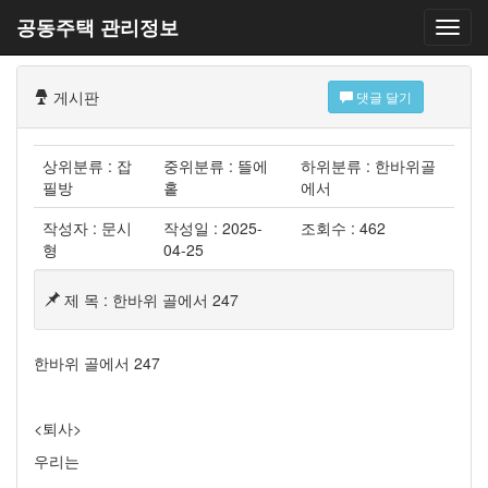
공동주택 관리정보
게시판
댓글 달기
상위분류 : 잡
중위분류 : 뜰에
하위분류 : 한바위골
필방
홑
에서
작성자 : 문시
작성일 : 2025-
조회수 : 462
형
04-25
제 목 : 한바위 골에서 247
한바위 골에서 247
<퇴사>
우리는