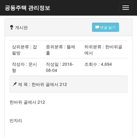
공동주택 관리정보
게시판
댓글 달기
상위분류 : 잡
중위분류 : 뜰에
하위분류 : 한바위골
필방
홑
에서
작성자 : 문시
작성일 : 2016-
조회수 : 4,694
형
08-04
제 목 : 한바위 골에서 212
한바위 골에서 212
빈자리