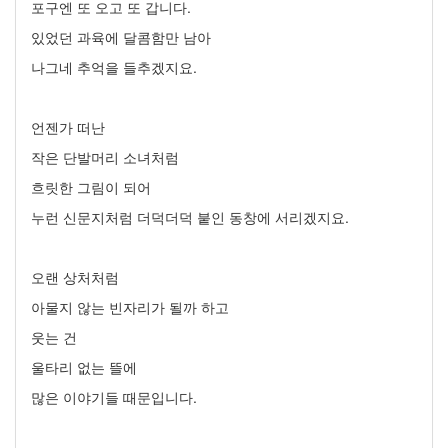
포구엔 또 오고 또 갑니다.
있었던 과육에 달콤함만 남아
나그네 추억을 들추겠지요.
언젠가 떠난
작은 단발머리 소녀처럼
흐릿한 그림이 되어
누런 신문지처럼 더덕더덕 붙인 동창에 서리겠지요.
오랜 상처처럼
아물지 않는 빈자리가 될까 하고
웃는 건
울타리 없는 뜰에
많은 이야기들 때문입니다.