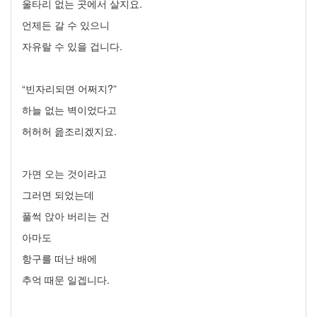
울타리 없는 곳에서 살지요.
언제든 갈 수 있으니
자유랄 수 있을 겁니다.
“빈자리되면 어쩌지?”
하늘 없는 벽이었다고
허허허 읊조리겠지요.
가면 오는 것이라고
그러면 되었는데
풀썩 앉아 버리는 건
아마도
항구를 떠난 배에
추억 때문 일겝니다.