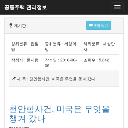
공동주택 관리정보
게시판
댓글 달기
상위분류 : 잡필
중위분류 : 세상의
하위분류 : 세상만
방
방
사
작성자 : 문시형
작성일 : 2010-06-
조회수 : 5,642
09
제 목 : 천안함사건, 미국은 무엇을 챙겨 갔나
천안함사건, 미국은 무엇을
챙겨 갔나