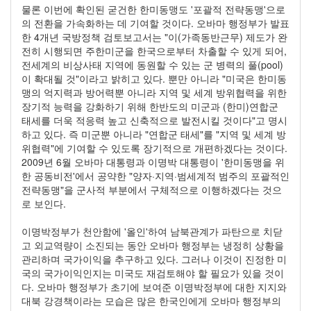
물론 이번에 확인된 굳건한 한미동맹도 '포괄적 전략동맹'으로
의 전환을 가속화하는 데 기여할 것이다. 오바마 행정부가 발표
한 4개년 국방정책 검토보고서는 "이(가족동반근무) 제도가 완
전히 시행되면 주한미군을 한국으로부터 차출할 수 있게 되어,
전세계의 비상사태 지역에 동원할 수 있는 군 병력의 풀(pool)
이 확대될 것"이라고 밝히고 있다. 뿐만 아니라 "미국은 한미동
맹의 억지력과 방어력뿐 아니라 지역 및 세계 방위협력을 위한
장기적 능력을 강화하기 위해 한반도의 미군과 (한미)연합군
태세를 더욱 적응력 높고 신축적으로 발전시킬 것이다"고 명시
하고 있다. 즉 미군뿐 아니라 "연합군 태세"를 "지역 및 세계 방
위협력"에 기여할 수 있도록 장기적으로 개편하겠다는 것이다.
2009년 6월 오바마 대통령과 이명박 대통령이 '한미동맹을 위
한 공동비전'에서 공약한 "양자·지역·범세계적 범주의 포괄적인
전략동맹"을 군사적 부분에서 구체적으로 이행하겠다는 것으
로 보인다.
이명박정부가 천안함에 '올인'하여 남북관계가 파탄으로 치닫
고 외교역량이 소진되는 동안 오바마 행정부는 냉정히 상황을
관리하며 국가이익을 추구하고 있다. 그러나 이것이 진정한 미
국의 국가이익인지는 미국도 재검토해야 할 필요가 있을 것이
다. 오바마 행정부가 초기에 보여준 이명박정부에 대한 지지와
대북 강경책이라는 모습은 많은 한국인에게 오바마 행정부의