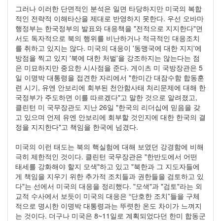
그러나 이러한 단면적인 분석은 일면 타당하지만 미국의 복합
적인 전략적 이해타산을 제대로 반영하지 못한다. 우선 오바마
행정부는 한국정부의 발표와 대응책을 "전적으로 지지한다"면
서도 독자적으로 북의 행위를 비난하거나 적극적인 대응조치
를 취하고 있지는 않다. 미국의 대응이 '동맹국에 대한 지지'에
방점을 찍고 있지 '북에 대한 처벌'을 강조하지는 않는다는 점
은 미묘하지만 중요한 시사점을 준다. 게이츠 미 국방장관은 5
일 이명박 대통령을 접견한 자리에서 "한미간 대잠수함 합동훈
련 시기, 유엔 안보리에 회부된 천안함사태 처리문제에 대해 한
국정부가 주도하면 이를 따르겠다"고 말한 것으로 알려졌고,
클린턴 미 국무장관도 지난 26일 "한국의 리더십에 믿음을 갖
고 있으며 언제 유엔 안보리에 회부할 것인지에 대한 한국의 결
정을 지지한다"고 책임을 한국에 넘겼다.
미국의 이런 태도는 북의 핵실험에 대해 보였던 강경함에 비해
극히 제한적인 것이다. 클린턴 국무장관은 "한반도에서 어떤
태세를 강화해야 할지 모색"하고 있고 "북한과 그 지도자들에
게 책임을 지우기 위한 추가적 조치들과 권한들을 검토하고 있
다"는 선에서 미국의 대응을 정리했다. "모색"과 "검토"라는 외
교적 수사에서 보듯이 미국의 대응은 “단호한 조치”들을 구체
적으로 명시한 이명박 대통령과는 뚜렷한 온도 차이가 느껴지
는 것이다. 더구나 미국은 8~11일로 계획되었다던 한미 합동군