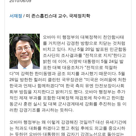
2010/06/09
서재정
/ 미 존스홉킨스대 교수, 국제정치학
오바마 미 행정부의 대북정책이 천안함사태
를 거치면서 강경한 방향으로 치닫는 것처럼
비치고 있다. 지난 5월 20일 발표된 민군합동
조사단의 조사결과를 "전적으로 지지"한다고
밝힌 데 이어, 이명박 대통령이 5월 24일 발
표한 대북 대응조처가 "전적으로 적절하
다"며 강력한 한미동맹과 공조 의지를 과시했기 때문이다. 5월
26일 방한한 힐러리 클린턴 국무장관은 "미국은 어려움에 처한
한국과 언제나 함께하겠다"며 한국 측의 유엔 안전보장이사회
회부 방침을 지지한다고 밝히기도 했다. 오바마 행정부는 추가
적인 제재 부과를 포함한 대북정책 재검토에 착수하고 한미합
동군사 훈련 실시 및 대북 군사경계태세 강화를 추진하는 등 이
러한 강경기조를 과시하는 듯하다.
오바마 행정부는 왜 이렇게 강경해진 것일까? 대선 유세기간에
는 적과도 대화를 하겠다고 했고 취임 후에도 외교를 중요시하
는 듯하던 오바마 대통령이 왜 갑자기 강경노선으로 돌아섰는