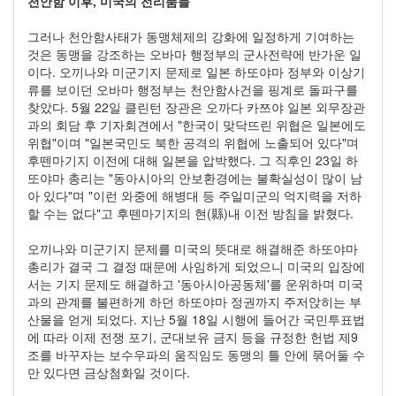
천안함 이후, 미국의 전리품들
그러나 천안함사태가 동맹체제의 강화에 일정하게 기여하는
것은 동맹을 강조하는 오바마 행정부의 군사전략에 반가운 일
이다. 오끼나와 미군기지 문제로 일본 하또야마 정부와 이상기
류를 보이던 오바마 행정부는 천안함사건을 핑계로 돌파구를
찾았다. 5월 22일 클린턴 장관은 오까다 카쯔야 일본 외무장관
과의 회담 후 기자회견에서 "한국이 맞닥뜨린 위협은 일본에도
위협"이며 "일본국민도 북한 공격의 위협에 노출되어 있다"며
후뗀마기지 이전에 대해 일본을 압박했다. 그 직후인 23일 하
또야마 총리는 "동아시아의 안보환경에는 불확실성이 많이 남
아 있다"며 "이런 와중에 해병대 등 주일미군의 억지력을 저하
할 수는 없다"고 후뗀마기지의 현(縣)내 이전 방침을 밝혔다.
오끼나와 미군기지 문제를 미국의 뜻대로 해결해준 하또야마
총리가 결국 그 결정 때문에 사임하게 되었으니 미국의 입장에
서는 기지 문제도 해결하고 '동아시아공동체'를 운위하며 미국
과의 관계를 불편하게 하던 하또야마 정권까지 주저앉히는 부
산물을 얻게 되었다. 지난 5월 18일 시행에 들어간 국민투표법
에 따라 이제 전쟁 포기, 군대보유 금지 등을 규정한 헌법 제9
조를 바꾸자는 보수우파의 움직임도 동맹의 틀 안에 묶어둘 수
만 있다면 금상첨화일 것이다.