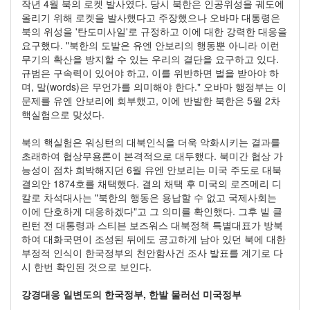
작년 4월 북의 로켓 발사였다. 당시 북한은 인공위성을 궤도에
올리기 위해 로켓을 발사했다고 주장했으나 오바마 대통령은
북의 위성을 '탄도미사일'로 규정하고 이에 대한 강력한 대응을
요구했다. "북한의 도발은 유엔 안보리의 행동뿐 아니라 이런
무기의 확산을 방지할 수 있는 우리의 결단을 요구하고 있다.
규범은 구속력이 있어야 하고, 이를 위반하면 벌을 받아야 하
며, 말(words)은 무언가를 의미해야 한다." 오바마 행정부는 이
문제를 유엔 안보리에 회부했고, 이에 반발한 북한은 5월 2차
핵실험으로 맞섰다.
북의 핵실험은 워싱턴의 대북인식을 더욱 악화시키는 결과를
초래하여 협상무용론이 본격적으로 대두했다. 북미간 협상 가
능성이 점차 희박해지던 6월 유엔 안보리는 미국 주도로 대북
결의안 1874호를 채택했다. 결의 채택 후 미국의 로즈메리 디
칼로 차석대사는 "북한의 행동은 용납할 수 없고 국제사회는
이에 단호하게 대응하겠다"고 그 의미를 확인했다. 그후 빌 클
린턴 전 대통령과 스티븐 보즈워스 대북정책 특별대표가 방북
하여 대화국면이 조성된 뒤에도 공고하게 남아 있던 북에 대한
부정적 인식이 한국정부의 천안함사건 조사 발표를 계기로 다
시 한번 확인된 것으로 보인다.
강경대응 일변도의 한국정부, 한발 물러선 미국정부