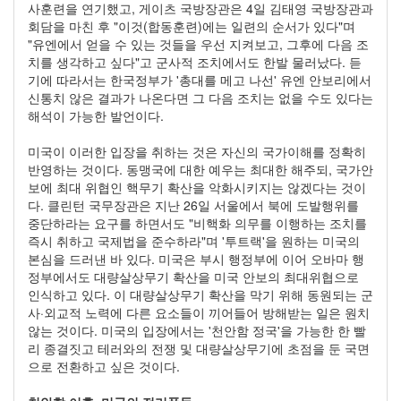
사훈련을 연기했고, 게이츠 국방장관은 4일 김태영 국방장관과
회담을 마친 후 "이것(합동훈련)에는 일련의 순서가 있다"며
"유엔에서 얻을 수 있는 것들을 우선 지켜보고, 그후에 다음 조
치를 생각하고 싶다"고 군사적 조치에서도 한발 물러났다. 듣
기에 따라서는 한국정부가 '총대를 메고 나선' 유엔 안보리에서
신통치 않은 결과가 나온다면 그 다음 조치는 없을 수도 있다는
해석이 가능한 발언이다.
미국이 이러한 입장을 취하는 것은 자신의 국가이해를 정확히
반영하는 것이다. 동맹국에 대한 예우는 최대한 해주되, 국가안
보에 최대 위협인 핵무기 확산을 악화시키지는 않겠다는 것이
다. 클린턴 국무장관은 지난 26일 서울에서 북에 도발행위를
중단하라는 요구를 하면서도 "비핵화 의무를 이행하는 조치를
즉시 취하고 국제법을 준수하라"며 '투트랙'을 원하는 미국의
본심을 드러낸 바 있다. 미국은 부시 행정부에 이어 오바마 행
정부에서도 대량살상무기 확산을 미국 안보의 최대위협으로
인식하고 있다. 이 대량살상무기 확산을 막기 위해 동원되는 군
사·외교적 노력에 다른 요소들이 끼어들어 방해받는 일은 원치
않는 것이다. 미국의 입장에서는 '천안함 정국'을 가능한 한 빨
리 종결짓고 테러와의 전쟁 및 대량살상무기에 초점을 둔 국면
으로 전환하고 싶은 것이다.